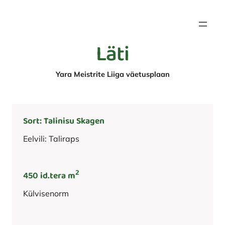
Liigu
sisu
juurde
Läti
Yara Meistrite Liiga väetusplaan
Sort: Talinisu Skagen
Eelvili: Taliraps
2
450 id.tera m
Külvisenorm