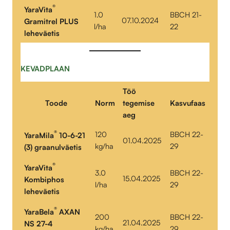
®
YaraVita
1.0
BBCH 21-
07.10.2024
Gramitrel PLUS
l/ha
22
leheväetis
KEVADPLAAN
Töö
Toode
Norm
tegemise
Kasvufaas
aeg
®
120
BBCH 22-
YaraMila
10-6-21
01.04.2025
kg/ha
29
(3) graanulväetis
®
YaraVita
3.0
BBCH 22-
15.04.2025
Kombiphos
l/ha
29
leheväetis
®
YaraBela
AXAN
200
BBCH 22-
21.04.2025
NS 27-4
kg/ha
29