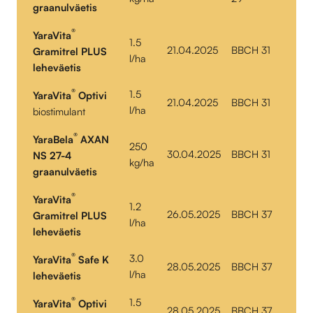
graanulväetis
®
YaraVita
1.5
21.04.2025
BBCH 31
Gramitrel PLUS
l/ha
leheväetis
®
1.5
YaraVita
Optivi
21.04.2025
BBCH 31
l/ha
biostimulant
®
YaraBela
AXAN
250
30.04.2025
BBCH 31
NS 27-4
kg/ha
graanulväetis
®
YaraVita
1.2
26.05.2025
BBCH 37
Gramitrel PLUS
l/ha
leheväetis
®
3.0
YaraVita
Safe K
28.05.2025
BBCH 37
l/ha
leheväetis
®
1.5
YaraVita
Optivi
28.05.2025
BBCH 37