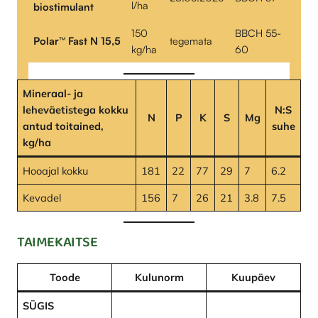
l/ha
biostimulant
150
BBCH 55-
Polar™ Fast N 15,5
tegemata
kg/ha
60
Mineraal- ja
leheväetistega kokku
N:S
N
P
K
S
Mg
antud toitained
,
suhe
kg/ha
Hooajal kokku
181
22
77
29
7
6.2
Kevadel
156
7
26
21
3.8
7.5
TAIMEKAITSE
Toode
Kulunorm
Kuupäev
SÜGIS