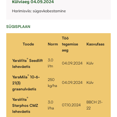
Külviaeg 04.09.2024
Harimisviis: sügavkobestamine
SÜGISPLAAN
Töö
Toode
Norm
tegemise
Kasvufaas
aeg
®
3.0
YaraVita
Seedlift
04.09.2024
Külv
l/tn
leheväetis
®
YaraMila
10-6-
250
04.09.2024
Külv
21(3)
kg/ha
graanulväetis
®
YaraVita
3.0
BBCH 21-
07.10.2024
Starphos CMZ
l/ha
22
leheväetis